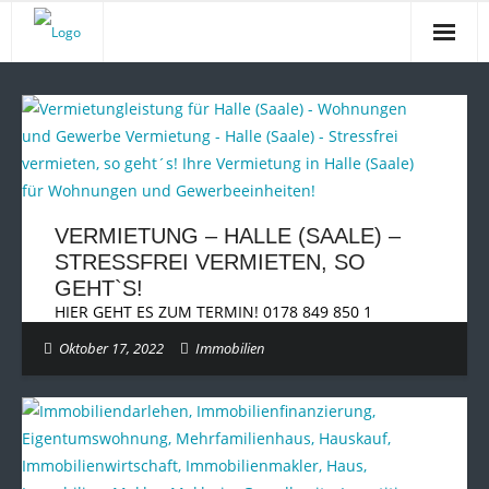
Startseite
Unsere schöne Stadt
Inside Makler
Immobilienrente
VERMIETUNG – HALLE (SAALE) –
STRESSFREI VERMIETEN, SO
DER BLOG
GEHT`S!
HIER GEHT ES ZUM TERMIN! 0178 849 850 1
Kontakt
Oktober 17, 2022
Immobilien