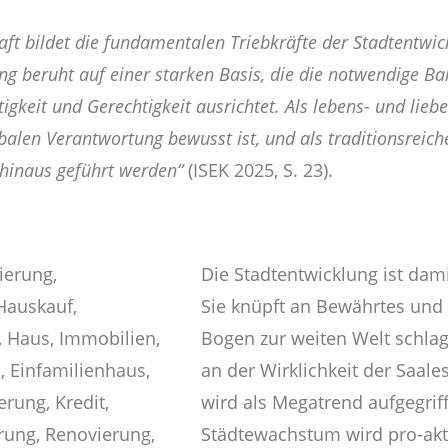
ft bil­det die fun­da­men­ta­len Trieb­kräf­te der Stadt­ent­w
lang beruht auf einer star­ken Basis, die die not­wen­di­ge B
­tig­keit und Gerech­tig­keit aus­rich­tet. Als lebens- und lie­
a­len Ver­ant­wor­tung bewusst ist, und als tra­di­ti­ons­rei­ch
 hin­aus geführt wer­den“
(ISEK 2025, S. 23).
Die Stadtentwicklung ist dami
Sie knüpft an Bewährtes und T
Bogen zur weiten Welt schlage
an der Wirklichkeit der Saales
wird als Megatrend aufgegrif
Städtewachstum wird pro-akt