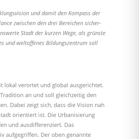
ick­lungs­vi­si­on und damit den Kom­pass der
alan­ce zwi­schen den drei Berei­chen sicher­
bens­wer­te Stadt der kur­zen Wege, als grüns­te
es und welt­of­fe­nes Bil­dungs­zen­trum soll
t lokal verortet und global ausgerichtet.
radition an und soll gleichzeitig den
n. Dabei zeigt sich, dass die Vision nah
tadt orientiert ist. Die Urbanisierung
fen und ausdifferenziert. Das
iv aufgegriffen. Der oben genannte