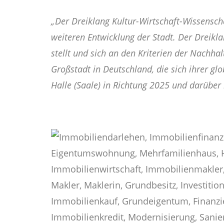
„Der Drei­klang Kul­tur-Wirt­schaft-Wis­sen­scha
wei­te­ren Ent­wick­lung der Stadt. Der Drei­k
stellt und sich an den Kri­te­ri­en der Nach­hal
Groß­stadt in Deutsch­land, die sich ihrer glo­b
Hal­le (Saa­le) in Rich­tung 2025 und dar­über