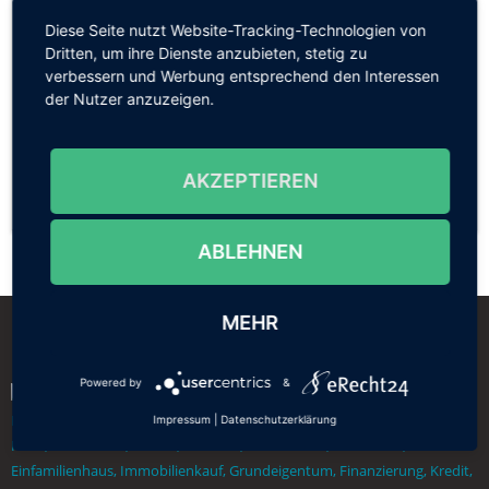
Diese Seite nutzt Website-Tracking-Technologien von
Quelle: vdiv Sachsen-Anhalt e.V. – VDIVinfo 38/2020, 3.
Dritten, um ihre Dienste anzubieten, stetig zu
Ausgabe des VDIV-Beiratsnewsletters
verbessern und Werbung entsprechend den Interessen
der Nutzer anzuzeigen.
Spread the word. Share this post!
AKZEPTIEREN
ABLEHNEN
MEHR
Powered by
&
Impressum
|
Datenschutzerklärung