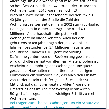
Allerdings sinkt die Wohneigentumsquote seit Jahren.
So besaßen 2018 lediglich 44 Prozent der Deutschen
Wohneigentum – 2010 waren es noch 1,3
Prozentpunkte mehr. Insbesondere bei den 25- bis
40-jährigen ist laut der Studie die Zahl der
Wohnungsbesitzer seit dem Jahr 2002 stark rückläufig.
Dabei gäbe es in dieser Altersgruppe rund 4,1
Millionen Mieterhaushalte, die potenziell
Wohneigentum bilden könnten. Auch bei den
geburtenstarken Jahrgängen der jetzt 40- bis 60-
Jährigen bestünden bei 3,1 Millionen Haushalten
realistische Chancen zur Eigentumsbildung.
Da Wohneigentum von der Bevölkerung gewünscht
wird und Altersarmut vor allem ein Mieterproblem ist,
erscheint die Erhöhung der Wohneigentumsquote
gerade bei Haushalten mit mittleren bis niedrigen
Einkommen ein sinnvolles Ziel, das auch den Einsatz
von Fördermitteln rechtfertigt, heißt es in der Studie.
Mit Blick auf das „Eigenkapitalproblem“ wäre die
Umsetzung des im Koalitionsvertrag verankerten
Bürgschaftsprogramms ein wichtiger Schritt zu mehr
Wohneigentum.
Bei Fragen zum Thema „Wohneigentum ein Schutz vor
Altersarmut“ wenden Sie sich gerne an mich.