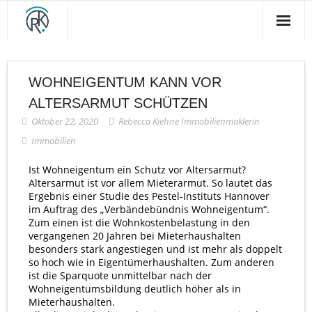
Startseite
WOHNEIGENTUM KANN VOR
Unsere schöne Stadt
ALTERSARMUT SCHÜTZEN
Inside Makler
Oktober 22, 2020
Rebecca Kiehne Immobilienmaklerin
Immobilien
Immobilienrente
Ist Wohneigentum ein Schutz vor Altersarmut?
DER BLOG
Altersarmut ist vor allem Mieterarmut. So lautet das
Ergebnis einer Studie des Pestel-Instituts Hannover
Kontakt
im Auftrag des „Verbändebündnis Wohneigentum“.
Zum einen ist die Wohnkostenbelastung in den
vergangenen 20 Jahren bei Mieterhaushalten
besonders stark angestiegen und ist mehr als doppelt
so hoch wie in Eigentümerhaushalten. Zum anderen
ist die Sparquote unmittelbar nach der
Wohneigentumsbildung deutlich höher als in
Mieterhaushalten.