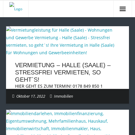
Startseite
Unsere schöne Stadt
Inside Makler
Immobilienrente
VERMIETUNG – HALLE (SAALE) –
STRESSFREI VERMIETEN, SO
DER BLOG
GEHT`S!
HIER GEHT ES ZUM TERMIN! 0178 849 850 1
Kontakt
Oktober 17, 2022
Immobilien