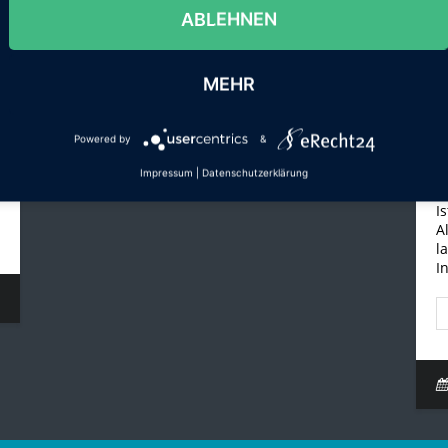
ABLEHNEN
MEHR
Powered by
&
W
Impressum
|
Datenschutzerklärung
A
I
A
l
I