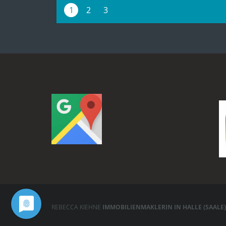
1
2
3
REBECCA KIEHNE
IMMOBILIENMAKLERIN IN HALLE (SAALE)