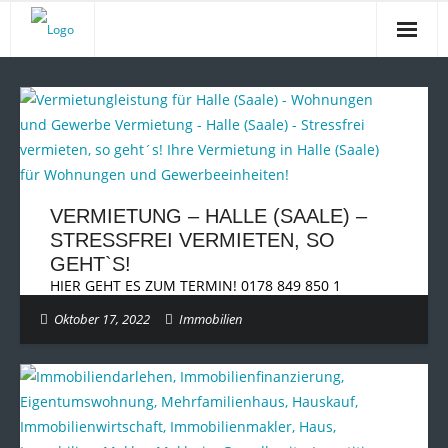
Startseite
Unsere schöne Stadt
Inside Makler
Immobilienrente
VERMIETUNG – HALLE (SAALE) –
STRESSFREI VERMIETEN, SO
DER BLOG
GEHT`S!
HIER GEHT ES ZUM TERMIN! 0178 849 850 1
Kontakt
Oktober 17, 2022
Immobilien